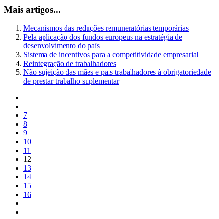
Mais artigos...
Mecanismos das reduções remuneratórias temporárias
Pela aplicação dos fundos europeus na estratégia de
desenvolvimento do país
Sistema de incentivos para a competitividade empresarial
Reintegração de trabalhadores
Não sujeição das mães e pais trabalhadores à obrigatoriedade
de prestar trabalho suplementar
7
8
9
10
11
12
13
14
15
16