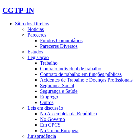
CGTP-IN
Sítio dos Direitos
Noticias
Pareceres
Fundos Comunitários
Pareceres Diversos
Estudos
Legislação
Trabalho
Contrato individual de trabalho
Contrato de trabalho em funções públicas
Acidentes de Trabalho e Doenças Profissionais
Segurança Social
Segurança e Saúde
Emprego
Outros
Leis em discussão
Na Assembleia da República
No Governo
Em CPCS
Na União Europeia
Jurisprudência