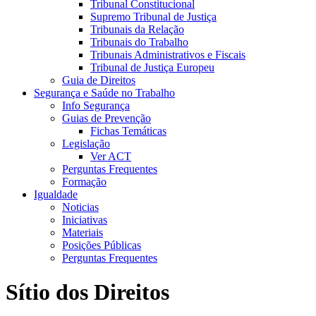
Tribunal Constitucional
Supremo Tribunal de Justiça
Tribunais da Relação
Tribunais do Trabalho
Tribunais Administrativos e Fiscais
Tribunal de Justiça Europeu
Guia de Direitos
Segurança e Saúde no Trabalho
Info Segurança
Guias de Prevenção
Fichas Temáticas
Legislação
Ver ACT
Perguntas Frequentes
Formação
Igualdade
Noticias
Iniciativas
Materiais
Posições Públicas
Perguntas Frequentes
Sítio dos Direitos